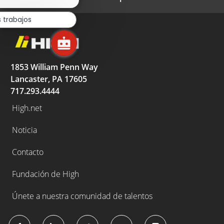
de
chatbot
s trabajos
1853 William Penn Way
Lancaster, PA 17605
717.293.4444
High.net
Noticia
Contacto
Fundación de High
Únete a nuestra comunidad de talentos