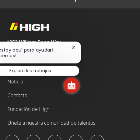
1853 William Penn Way
Lancaster, PA 17605
Cerrar
 estoy aquí para ayudar!
notificación
cemos!
717.293.4444
de
chatbot
High.net
Explora los trabajos
Noticia
Contacto
Fundación de High
Únete a nuestra comunidad de talentos