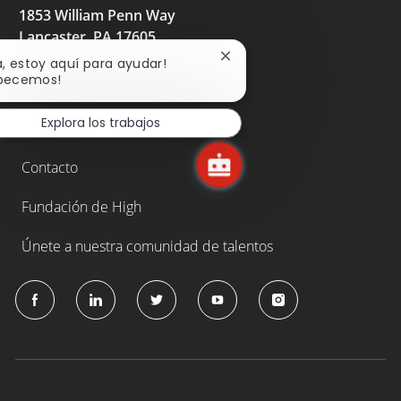
1853 William Penn Way
Lancaster, PA 17605
717.293.4444
Cerrar
a, estoy aquí para ayudar!
notificación
pecemos!
High.net
de
chatbot
Explora los trabajos
Noticia
Contacto
Fundación de High
Únete a nuestra comunidad de talentos
follow
us
Separator