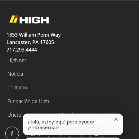
1853 William Penn Way
Lancaster, PA 17605
717.293.4444
High.net
Noticia
Contacto
Fundación de High
Únete a nuestra comunidad de talentos
Cerrar
¡Hola, estoy aquí para ayudar!
notificaci
¡Empecemos!
follow
de
chatbot