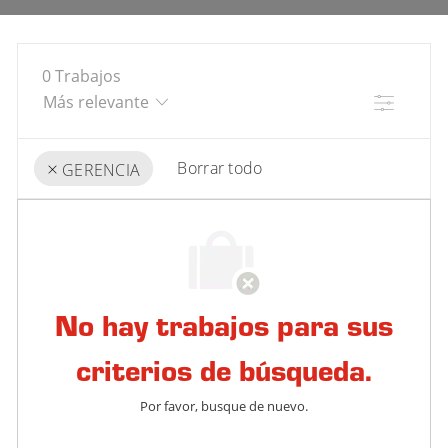
0
Trabajos
Filtro
Borrar todo
GERENCIA
the
No
results
result
are
found
updated
No hay trabajos para sus
criterios de búsqueda.
Por favor, busque de nuevo.