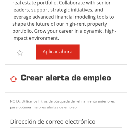
I
O
D
D
real estate portfolio. Collaborate with senior
Ó
R
E
E
leaders, support strategic initiatives, and
N
Í
T
P
leverage advanced financial modeling tools to
A
R
U
shape the future of our high-rent property
A
B
portfolio. Grow your career in a dynamic, high-
B
L
impact environment.
A
I
Senior Financial Analyst
Aplicar ahora
J
C
Salvar Senior Financial Analyst SENIO007509
O
A
C
I
Crear alerta de empleo
Ó
N
NOTA: Utilice los filtros de búsqueda de refinamiento anteriores
para obtener mejores alertas de empleo
Required
Dirección de correo electrónico