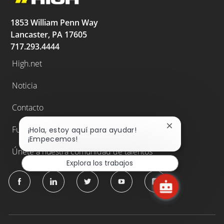
1853 William Penn Way
Lancaster, PA 17605
717.293.4444
High.net
Noticia
Contacto
Fundación de High
Cerrar
¡Hola, estoy aquí para ayudar!
notificación
¡Empecemos!
de
Únete a nuestra comunidad de talentos
chatbot
Explora los trabajos
follow
us
Separator