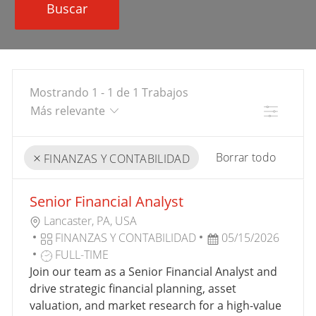
Buscar
Mostrando
1
-
1
de
1
Trabajos
Filtro
Borrar todo
FINANZAS Y CONTABILIDAD
the
No
Senior Financial Analyst
results
result
U
are
found
Lancaster, PA, USA
B
C
F
updated
FINANZAS Y CONTABILIDAD
05/15/2026
I
A
T
E
FULL-TIME
C
T
I
C
Join our team as a Senior Financial Analyst and
A
E
P
H
drive strategic financial planning, asset
C
G
O
A
valuation, and market research for a high-value