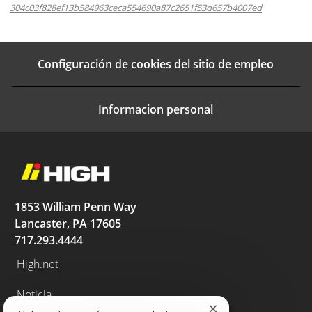
304c03f828ef13b584963ceca554690a87c2651f53d657b4007ed
Configuración de cookies del sitio de empleo
Informacion personal
1853 William Penn Way
Lancaster, PA 17605
717.293.4444
High.net
Noticia